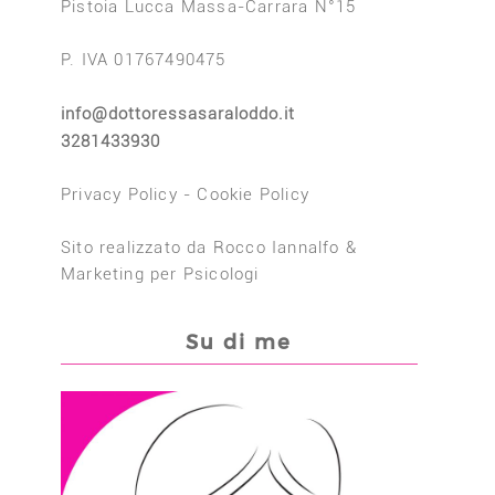
Pistoia Lucca Massa-Carrara N°15
P. IVA 01767490475
info@dottoressasaraloddo.it
3281433930
Privacy Policy
-
Cookie Policy
Sito realizzato da
Rocco Iannalfo
&
Marketing per Psicologi
Su di me