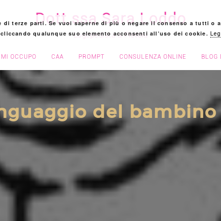
Dott.ssa Sara Loddo
 e di terze parti. Se vuoi saperne di più o negare il consenso a tutti o
 cliccando qualunque suo elemento acconsenti all’uso dei cookie.
Logopedista a Pistoia
Leg
 MI OCCUPO
CAA
PROMPT
CONSULENZA ONLINE
BLOG 
inguaggio del bambino 