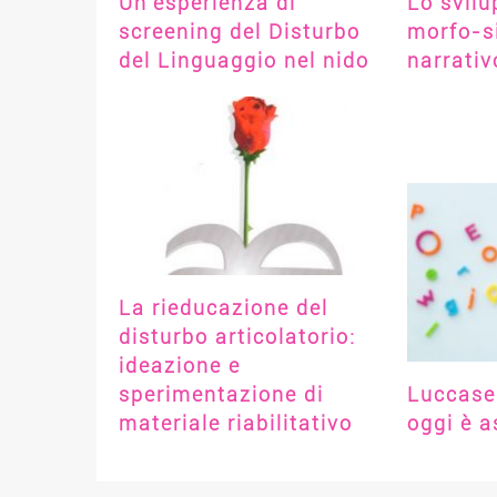
Un’esperienza di
Lo svilu
screening del Disturbo
morfo-si
del Linguaggio nel nido
narrativ
La rieducazione del
disturbo articolatorio:
ideazione e
sperimentazione di
Luccase
materiale riabilitativo
oggi è a