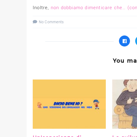
Inoltre,
non dobbiamo dimenticare che… (con
No Comments
You may