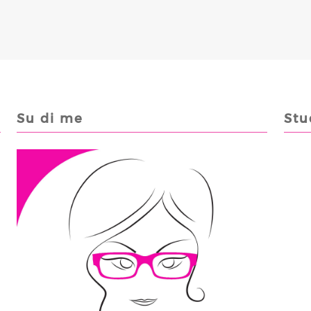
Su di me
Stu