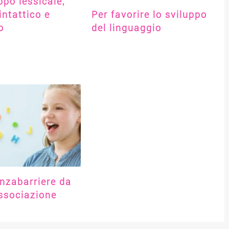
ppo lessicale,
ntattico e
Per favorire lo sviluppo
o
del linguaggio
nzabarriere da
ssociazione